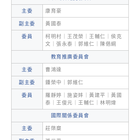
主委
康育豪
副主委
黃國泰
委員
柯明村｜王茂榮｜王輔仁｜侯克
文｜張永泰｜郭維仁｜陳俋綱
教育推廣委員會
主委
曹鴻達
副主委
鍾榮中｜郭維仁
委員
羅靜婷｜施姿妦｜黃建平｜黃國
泰｜王俊元｜王輔仁｜林明煒
國際關係委員會
主委
莊棨椉