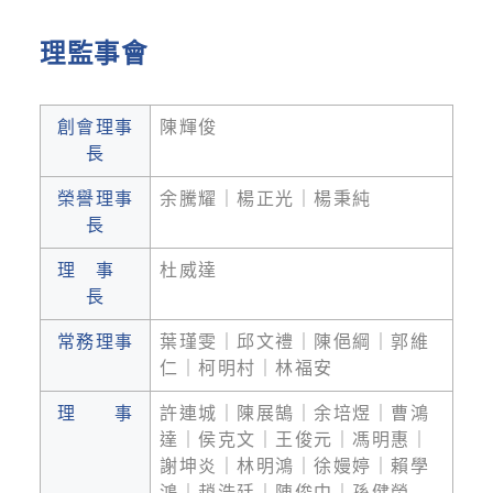
理監事會
創會理事
陳輝俊
長
榮譽理事
余騰耀｜楊正光｜楊秉純
長
理 事
杜威達
長
常務理事
葉瑾雯｜邱文禮｜陳俋綱｜郭維
仁｜柯明村｜林福安
理 事
許連城｜陳展鵠｜余培煜｜曹鴻
達｜侯克文｜王俊元｜馮明惠｜
謝坤炎｜林明鴻｜徐嫚婷｜賴學
鴻｜趙浩廷｜陳俊中｜孫健榮