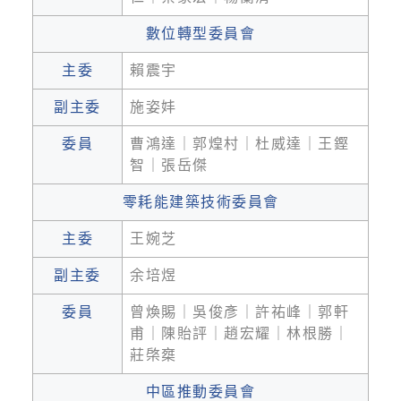
數位轉型委員會
主委
賴震宇
副主委
施姿妦
委員
曹鴻達｜郭煌村｜杜威達｜王鏗
智｜張岳傑
零耗能建築技術委員會
主委
王婉芝
副主委
余培煜
委員
曾煥賜｜吳俊彥｜許祐峰｜郭軒
甫｜陳貽評｜趙宏耀｜林根勝｜
莊棨椉
中區推動委員會