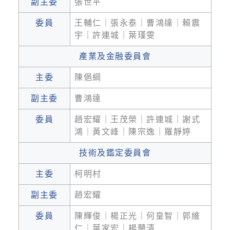
副主委
張世平
委員
王輔仁｜張永泰｜曹鴻達｜賴震
宇｜許連城｜葉瑾雯
產業及金融委員會
主委
陳俋綱
副主委
曹鴻達
委員
趙宏耀｜王茂榮｜許連城｜謝式
鴻｜黃文峰｜陳宗逸｜羅靜婷
技術及鑑定委員會
主委
柯明村
副主委
趙宏耀
委員
陳輝俊｜楊正光｜何皇智｜郭維
仁｜葉家宏｜楊蘭清