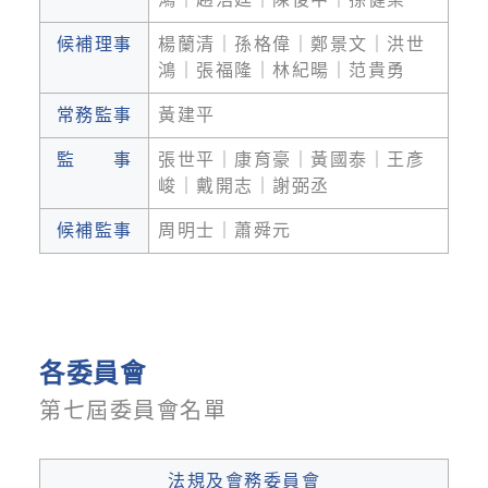
候補理事
楊蘭清｜孫格偉｜鄭景文｜洪世
鴻｜張福隆｜林紀暘｜范貴勇
常務監事
黃建平
監 事
張世平｜康育豪｜黃國泰｜王彥
峻｜戴開志｜謝弼丞
候補監事
周明士｜蕭舜元
各委員會
第七屆委員會名單
法規及會務委員會