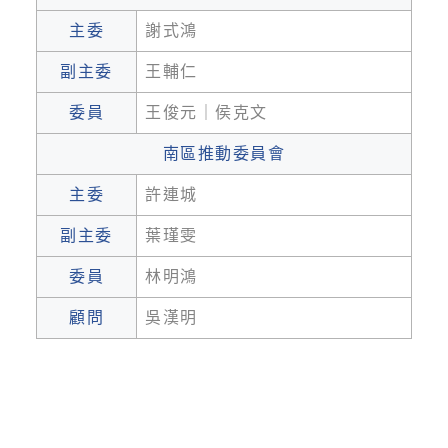
主委
謝式鴻
副主委
王輔仁
委員
王俊元｜侯克文
南區推動委員會
主委
許連城
副主委
葉瑾雯
委員
林明鴻
顧問
吳漢明